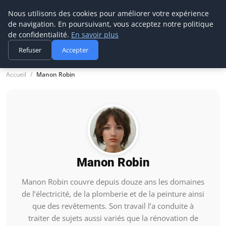
Nous utilisons des cookies pour améliorer votre expérience
CBA
construction bois
de navigation. En poursuivant, vous acceptez notre politique
Bricolage & Passion du Bois
de confidentialité.
En savoir plus
Refuser
Accepter
Accueil
Manon Robin
Manon Robin
Manon Robin couvre depuis douze ans les domaines
de l’électricité, de la plomberie et de la peinture ainsi
que des revêtements. Son travail l’a conduite à
traiter de sujets aussi variés que la rénovation de