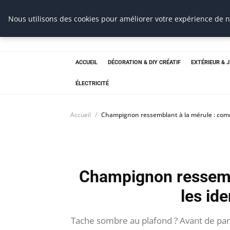
Nous utilisons des cookies pour améliorer votre expérience de na
CBA
construction bois
Bricolage & Passion du Bois
ACCUEIL
DÉCORATION & DIY CRÉATIF
EXTÉRIEUR & 
ÉLECTRICITÉ
Accueil
Champignon ressemblant à la mérule : comm
Champignon ressemb
les ide
Tache sombre au plafond ? Avant de pan