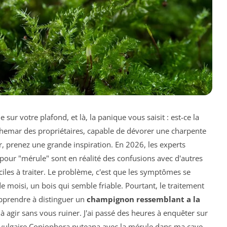
ur votre plafond, et là, la panique vous saisit : est-ce la
chemar des propriétaires, capable de dévorer une charpente
, prenez une grande inspiration. En 2026, les experts
our "mérule" sont en réalité des confusions avec d'autres
iles à traiter. Le problème, c'est que les symptômes se
 moisi, un bois qui semble friable. Pourtant, le traitement
 apprendre à distinguer un
champignon ressemblant a la
 à agir sans vous ruiner. J'ai passé des heures à enquêter sur
vulgaire
Coniophora puteana
avec la mérule dans ma cave,