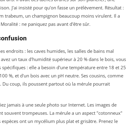
ison. J'ai insisté pour qu'on fasse un prélèvement. Résultat :
um trabeum
, un champignon beaucoup moins virulent. Il a
 Moralité : ne paniquez pas avant d'être sûr.
 confusion
 endroits : les caves humides, les salles de bains mal
us avez un taux d'humidité supérieur à 20 % dans le bois, vous
s spécifiques : elle a besoin d'une température entre 18 et 25
e 100 %, et d'un bois avec un pH neutre. Ses cousins, comme
. Du coup, ils poussent partout où la mérule pourrait
 fiez jamais à une seule photo sur Internet. Les images de
nt souvent trompeuses. La mérule a un aspect "cotonneux"
s espèces ont un mycélium plus plat et grisâtre. Prenez le