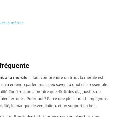
vec la mérule
 fréquente
t a la merule
, il faut comprendre un truc : la mérule est
en a entendu parler, mais peu savent à quoi elle ressemble
alité Construction a montré que 45 % des diagnostics de
étaient erronés. Pourquoi ? Parce que plusieurs champignons
idité, le manque de ventilation, et un support en bois.
eux ans. Il avait des taches brunes sur son plancher, une