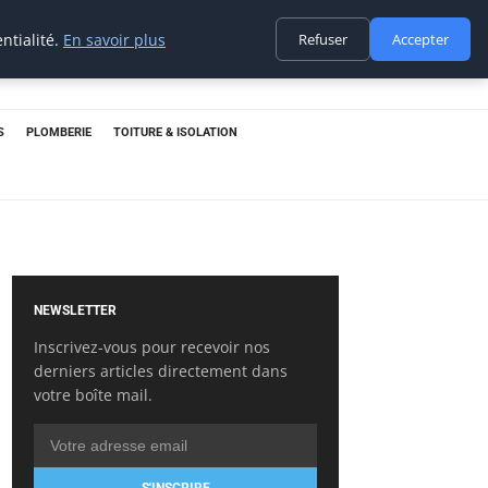
ntialité.
En savoir plus
Refuser
Accepter
S
PLOMBERIE
TOITURE & ISOLATION
NEWSLETTER
Inscrivez-vous pour recevoir nos
derniers articles directement dans
votre boîte mail.