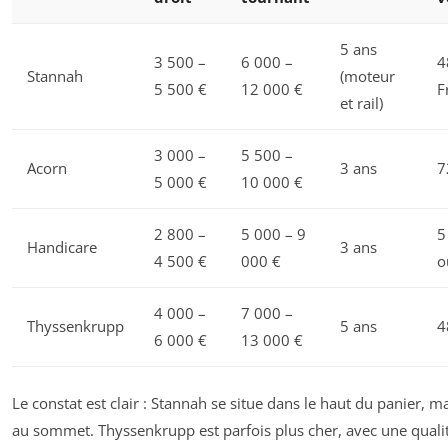
5 ans
3 500 –
6 000 –
4
Stannah
(moteur
5 500 €
12 000 €
F
et rail)
3 000 –
5 500 –
Acorn
3 ans
7
5 000 €
10 000 €
2 800 –
5 000 – 9
5
Handicare
3 ans
4 500 €
000 €
o
4 000 –
7 000 –
Thyssenkrupp
5 ans
4
6 000 €
13 000 €
Le constat est clair : Stannah se situe dans le haut du panier, m
au sommet. Thyssenkrupp est parfois plus cher, avec une quali