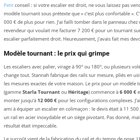
Petit
conseil : si votre escalier est droit, ne vous laissez pas ve
modèle tournant sous prétexte que « c’est plus confortable ». C’
000 € de plus pour rien. J’ai failli tomber dans le panneau chez
revendeur qui voulait me facturer 7 200 € pour un tournant su
escalier parfaitement droit. Heureusement, j’avais fait mes devo
Modèle tournant : le prix qui grimpe
Les escaliers avec palier, virage à 90° ou 180°, ou plusieurs vol
change tout. Stannah fabrique des rails sur mesure, pliés en us
les mesures exactes de votre maison. Le prix pour un modèle 
(gamme
Starla Tournant
ou
Héritage
) commence à
6 000 €
e
monter jusqu’à
12 000 €
pour les configurations complexes. J’a
ami à équiper un escalier en colimaçon : le devis était à 11 500
un rail en acier inoxydable et un siège pivotant. Pas donné, mai
résultat était impeccable.
Le surcoût vient de la fabrication du rail et du temps de pose. 