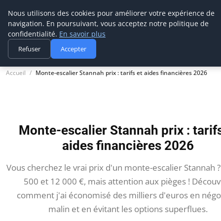
Nous utilisons des cookies pour améliorer votre expérience de
CBA
construction bois
navigation. En poursuivant, vous acceptez notre politique de
Bricolage & Passion du Bois
confidentialité.
En savoir plus
Refuser
Accepter
Accueil
Monte-escalier Stannah prix : tarifs et aides financières 2026
Monte-escalier Stannah prix : tarifs
aides financières 2026
Vous cherchez le vrai prix d'un monte-escalier Stannah ?
500 et 12 000 €, mais attention aux pièges ! Découv
comment j'ai économisé des milliers d'euros en négo
malin et en évitant les options superflues.