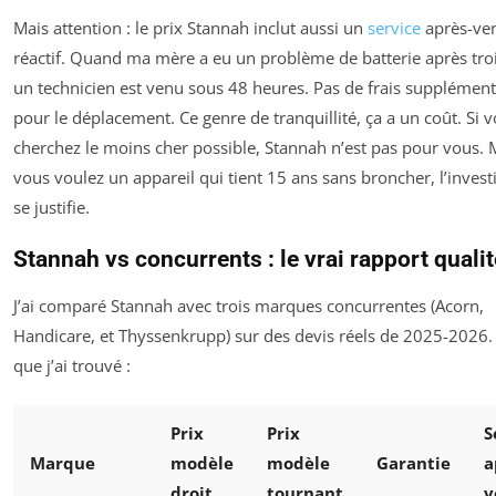
Mais attention : le prix Stannah inclut aussi un
service
après-ve
réactif. Quand ma mère a eu un problème de batterie après troi
un technicien est venu sous 48 heures. Pas de frais supplément
pour le déplacement. Ce genre de tranquillité, ça a un coût. Si 
cherchez le moins cher possible, Stannah n’est pas pour vous. M
vous voulez un appareil qui tient 15 ans sans broncher, l’inves
se justifie.
Stannah vs concurrents : le vrai rapport qualit
J’ai comparé Stannah avec trois marques concurrentes (Acorn,
Handicare, et Thyssenkrupp) sur des devis réels de 2025-2026. 
que j’ai trouvé :
Prix
Prix
S
Marque
modèle
modèle
Garantie
a
droit
tournant
v