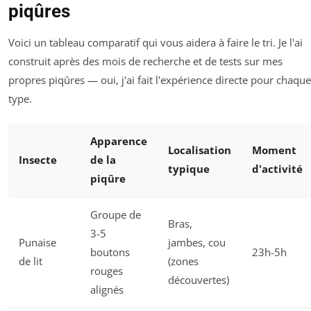
piqûres
Voici un tableau comparatif qui vous aidera à faire le tri. Je l'ai
construit après des mois de recherche et de tests sur mes
propres piqûres — oui, j'ai fait l'expérience directe pour chaque
type.
Apparence
Localisation
Moment
Insecte
de la
typique
d'activité
piqûre
Groupe de
Bras,
3-5
Punaise
jambes, cou
boutons
23h-5h
de lit
(zones
rouges
découvertes)
alignés