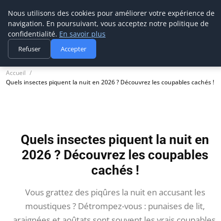
Nous utilisons des cookies pour améliorer votre expérience de
CBA
construction bois
navigation. En poursuivant, vous acceptez notre politique de
Bricolage & Passion du Bois
confidentialité.
En savoir plus
Refuser
Accepter
Accueil
Quels insectes piquent la nuit en 2026 ? Découvrez les coupables cachés !
Quels insectes piquent la nuit en
2026 ? Découvrez les coupables
cachés !
Vous grattez des piqûres la nuit en accusant les
moustiques ? Détrompez-vous : punaises de lit,
araignées et aoûtats sont souvent les vrais coupables.