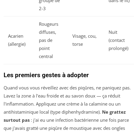
groupe de
dans le lit)
2-3
Rougeurs
diffuses,
Nuit
Acarien
Visage, cou,
pas de
(contact
(allergie)
torse
point
prolongé)
central
Les premiers gestes à adopter
Quand vous vous réveillez avec des piqûres, ne paniquez pas.
Lavez la zone à l'eau froide et au savon doux — ça réduit
l'inflammation. Appliquez une crème à la calamine ou un
antihistaminique local (type diphenhydramine).
Ne grattez
surtout pas
: j'ai eu une infection bactérienne une fois parce
que j'avais gratté une piqûre de moustique avec des ongles