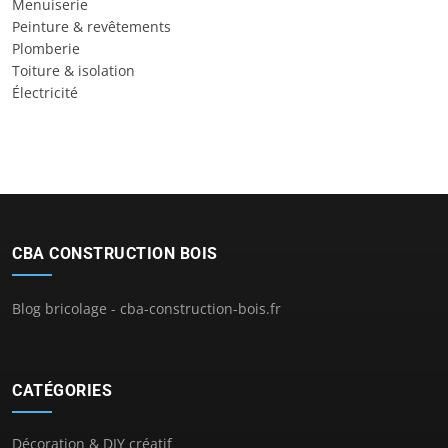
Menuiserie
Peinture & revêtements
Plomberie
Toiture & isolation
Électricité
CBA CONSTRUCTION BOIS
Blog bricolage - cba-construction-bois.fr
CATÉGORIES
Décoration & DIY créatif