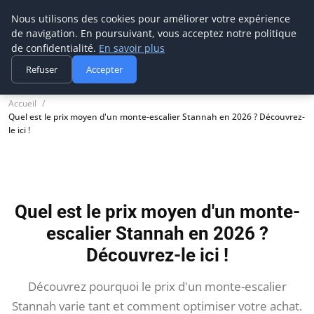
Nous utilisons des cookies pour améliorer votre expérience
CBA
construction bois
de navigation. En poursuivant, vous acceptez notre politique
Bricolage & Passion du Bois
de confidentialité.
En savoir plus
Refuser
Accepter
Accueil
Quel est le prix moyen d'un monte-escalier Stannah en 2026 ? Découvrez-
le ici !
Quel est le prix moyen d'un monte-
escalier Stannah en 2026 ?
Découvrez-le ici !
Découvrez pourquoi le prix d'un monte-escalier
Stannah varie tant et comment optimiser votre achat.